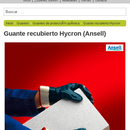
|
|
|
|
Inicio
¿Quiénes somos?
Novedades
Ofertas
Contacto
Inicio
/
Guantes
/
Guantes de protecciÃ³n quÃ­mica
/
Guante recubierto Hycron
Guante recubierto Hycron
(
Ansell
)