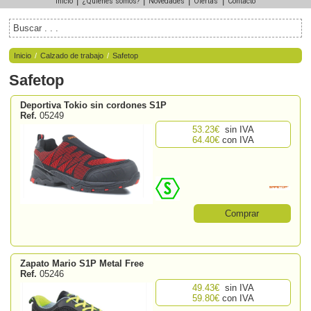
|
|
|
|
Inicio
¿Quiénes somos?
Novedades
Ofertas
Contacto
Inicio
/
Calzado de trabajo
/
Safetop
Safetop
Deportiva Tokio sin cordones S1P
Ref.
05249
53.23€
sin IVA
64.40€
con IVA
Comprar
Zapato Mario S1P Metal Free
Ref.
05246
49.43€
sin IVA
59.80€
con IVA