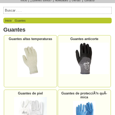
|
|
|
|
Inicio
¿Quiénes somos?
Novedades
Ofertas
Contacto
Inicio
/
Guantes
Guantes
Guantes altas temperaturas
Guantes anticorte
Guantes de piel
Guantes de protecciÃ³n quÃ­
mica