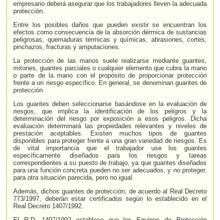
empresario deberá asegurar que los trabajadores lleven la adecuada
protección.
Entre los posibles daños que pueden existir se encuentran los
efectos como consecuencia de la absorción dérmica de sustancias
peligrosas, quemaduras térmicas y químicas, abrasiones, cortes,
pinchazos, fracturas y amputaciones.
La protección de las manos suele realizarse mediante guantes,
mitones, guantes parciales o cualquier elemento que cubra la mano
o parte de la mano con el propósito de proporcionar protección
frente a un riesgo específico. En general, se denominan guantes de
protección.
Los guantes deben seleccionarse basándose en la evaluación de
riesgos, que implica la identificación de los peligros y la
determinación del riesgo por exposición a esos peligros. Dicha
evaluación determinará las propiedades relevantes y niveles de
prestación aceptables. Existen muchos tipos de guantes
disponibles para proteger frente a una gran variedad de riesgos. Es
de vital importancia que el trabajador use los guantes
específicamente diseñados para los riesgos y tareas
correspondientes a su puesto de trabajo, ya que guantes diseñados
para una función concreta pueden no ser adecuados, y no proteger,
para otra situación parecida, pero no igual.
Además, dichos guantes de protección, de acuerdo al Real Decreto
773/1997, deberán estar certificados según lo establecido en el
Real Decreto 1407/1992.
El R.D. 1407/1992 establece que los Equipos de Protección