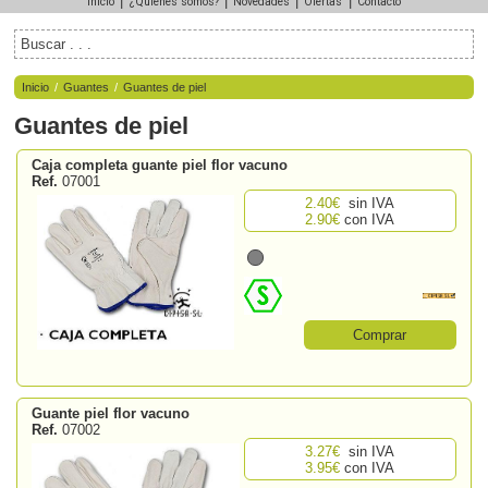
|
|
|
|
Inicio
¿Quiénes somos?
Novedades
Ofertas
Contacto
Inicio
/
Guantes
/
Guantes de piel
Guantes de piel
Caja completa guante piel flor vacuno
Ref.
07001
2.40€
sin IVA
2.90€
con IVA
Comprar
Guante piel flor vacuno
Ref.
07002
3.27€
sin IVA
3.95€
con IVA