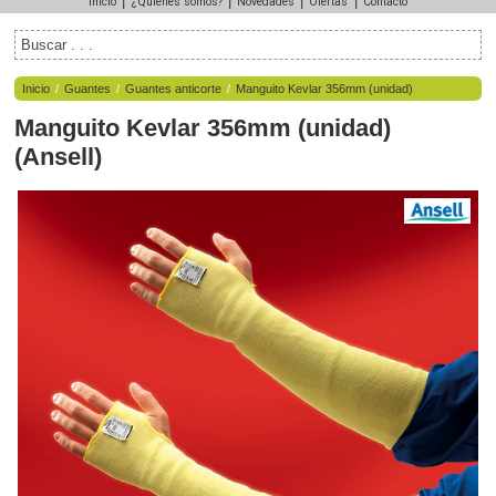
|
|
|
|
Inicio
¿Quiénes somos?
Novedades
Ofertas
Contacto
Inicio
/
Guantes
/
Guantes anticorte
/
Manguito Kevlar 356mm (unidad)
Manguito Kevlar 356mm (unidad)
(
Ansell
)