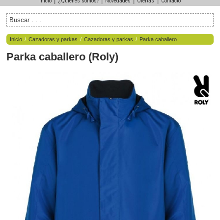
|
|
|
|
Inicio
¿Quiénes somos?
Novedades
Ofertas
Contacto
Inicio
/
Cazadoras y parkas
/
Cazadoras y parkas
/
Parka caballero
Parka caballero
(
Roly
)