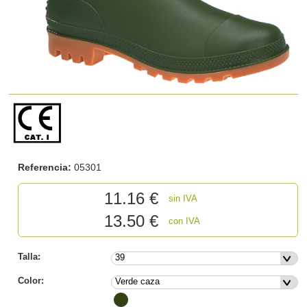
Referencia:
05301
11.16
€
sin IVA
13.50 €
con IVA
Talla:
Color: