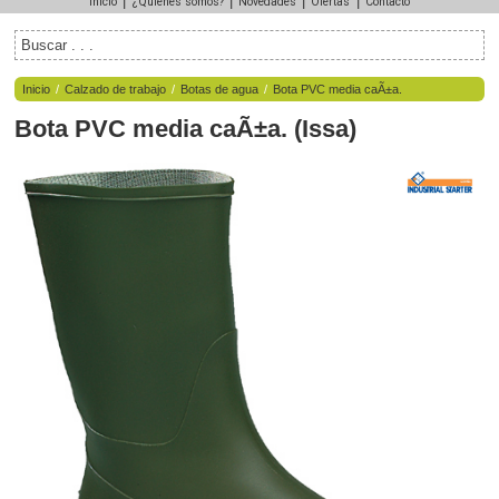
|
|
|
|
Inicio
¿Quiénes somos?
Novedades
Ofertas
Contacto
Inicio
/
Calzado de trabajo
/
Botas de agua
/
Bota PVC media caÃ±a.
Bota PVC media caÃ±a.
(
Issa
)