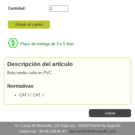
Cantidad:
Añadir al carrito
Plazo de entrega de 3 a 5 días
Descripción del artículo
Bota media caña en PVC.
Normativas
CAT I / CAT. I
volver
Av. Camp de Morvedre, 131 Bajo Izq. - 46520 Puerto de Sagunto
(Valencia) - Tel 96 108 84 97 -
laborgrafic@laborgrafic.com